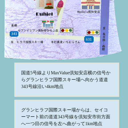
国道5号線よりMaxValue倶知安店横の信号か
らグランヒラフ国際スキー場へ向かう道道
343号線沿い4km地点
グランヒラフ国際スキー場からは、セイコ
ーマート前の道道343号線を倶知安市街方面
へ一つ目の信号を左へ曲がって1km地点